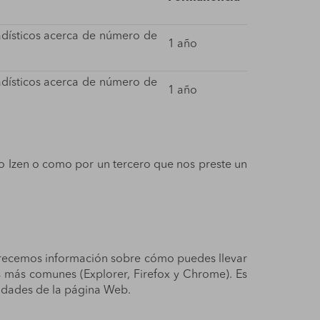
tadísticos acerca de número de
1 año
tadísticos acerca de número de
1 año
po Izen o como por un tercero que nos preste un
e ofrecemos información sobre cómo puedes llevar
es más comunes (Explorer, Firefox y Chrome). Es
alidades de la página Web.