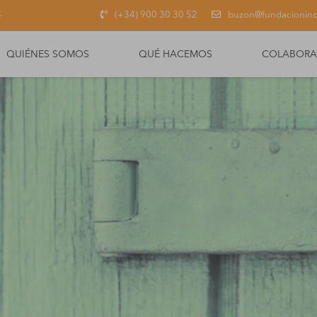
8
(+34) 900 30 30 52
buzon@fundacionino
QUIÉNES SOMOS
QUÉ HACEMOS
COLABORA