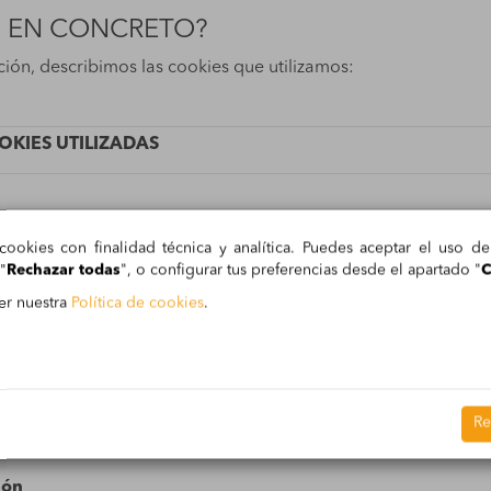
S EN CONCRETO?
ión, describimos las cookies que utilizamos:
OKIES UTILIZADAS
cookies con finalidad técnica y analítica. Puedes aceptar el uso d
ión
"
Rechazar todas
", o configurar tus preferencias desde el apartado "
C
er nuestra
Política de cookies
.
ie tiene como finalidad identificar la sesión de un usuario de
el estado de consentimiento de cookies del usuario para el 
Re
ión